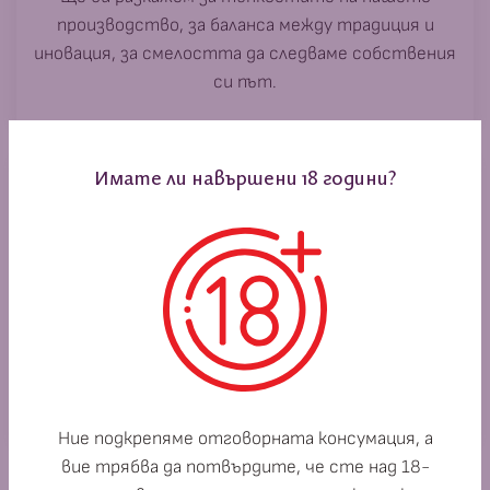
производство, за баланса между традиция и
иновация, за смелостта да следваме собствения
си път.
Имате ли навършени 18 години?
За всяка капка и хапка
Ще ви предложим съчетаване с храна, която
подчертава вкуса и превръща всяка дегустация
в емоция, която остава дълго след последната
глътка.
Ние подкрепяме отговорната консумация, а
вие трябва да потвърдите, че сте над 18-